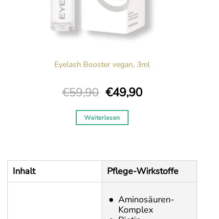
Eyelash Booster vegan, 3ml
Ursprünglicher
Aktueller
€
59,90
€
49,90
Preis
Preis
war:
ist:
Weiterlesen
€59,90
€49,90.
Inhalt
Pflege-Wirkstoffe
Aminosäuren-
Komplex