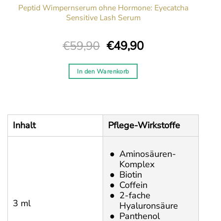
Peptid Wimpernserum ohne Hormone: Eyecatcha
Sensitive Lash Serum
Ursprünglicher
Aktueller
€
59,90
€
49,90
Preis
Preis
war:
ist:
In den Warenkorb
€59,90
€49,90.
Inhalt
Pflege-Wirkstoffe
Aminosäuren-
Komplex
Biotin
Coffein
2-fache
3 ml
Hyaluronsäure
Panthenol