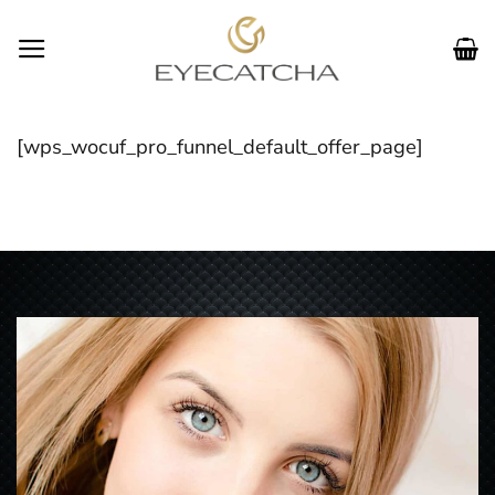
Zum
Inhalt
springen
[wps_wocuf_pro_funnel_default_offer_page]