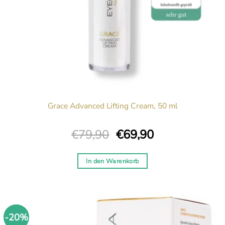
Grace Advanced Lifting Cream, 50 ml
Ursprünglicher
Aktueller
€
79,90
€
69,90
Preis
Preis
war:
ist:
In den Warenkorb
€79,90
€69,90.
-20%