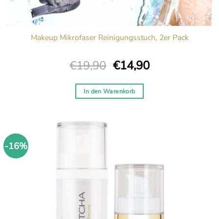
Makeup Mikrofaser Reinigungsstuch, 2er Pack
Ursprünglicher
Aktueller
€
19,90
€
14,90
Preis
Preis
war:
ist:
In den Warenkorb
€19,90
€14,90.
-16%