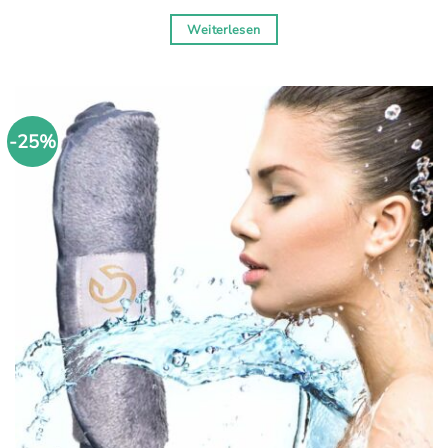
Preis
Preis
war:
ist:
Weiterlesen
€49,90
€39,90.
-25%