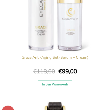
Grace Anti-Aging Set (Serum + Cream)
Ursprünglicher
Aktueller
€
118,00
€
99,00
Preis
Preis
war:
ist:
In den Warenkorb
€118,00
€99,00.