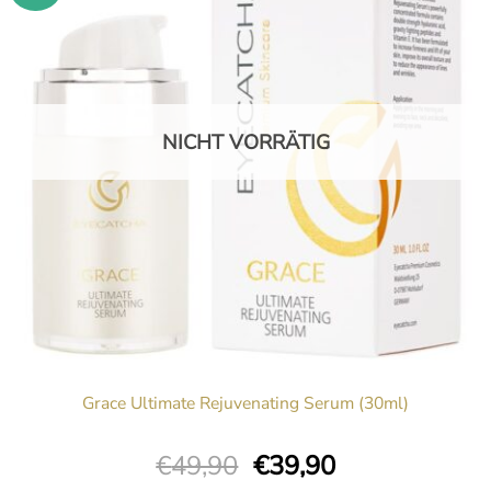
NICHT VORRÄTIG
Grace Ultimate Rejuvenating Serum (30ml)
Ursprünglicher
Aktueller
€
49,90
€
39,90