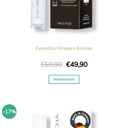
Eyecatcha Wimpern Booster
Ursprünglicher
Aktueller
€
59,90
€
49,90
Preis
Preis
war:
ist:
Weiterlesen
€59,90
€49,90.
-17%