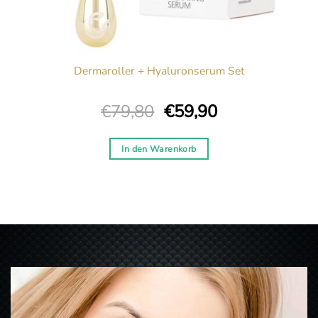
Dermaroller + Hyaluronserum Set
Ursprünglicher
Aktueller
€
79,80
€
59,90
Preis
Preis
war:
ist:
In den Warenkorb
€79,80
€59,90.