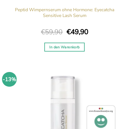
Peptid Wimpernserum ohne Hormone: Eyecatcha
Sensitive Lash Serum
Ursprünglicher
Aktueller
€
59,90
€
49,90
Preis
Preis
war:
ist:
In den Warenkorb
€59,90
€49,90.
-13%