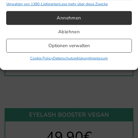
Verwalten von 1380-Lieferanten
Lese mehr über diese Zwecke
2-fach Hyaluron
Annehmen
Aminosäuren
Ablehnen
Panthenol
Optionen verwalten
Cookie Policy
Datenschutzerklärung
Impressum
zum Shop
EYELASH BOOSTER VEGAN
49,90€