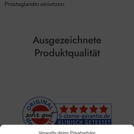
Prostaglandin einsetzen.
Ausgezeichnete
Produktqualität
Verwalte deine Privatsphäre