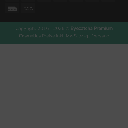
Pay
Rechung
Bank
Transfer
Copyright 2016 - 2026 ©
Eyecatcha Premium
Cosmetics
Preise inkl. MwSt./zzgl. Versand